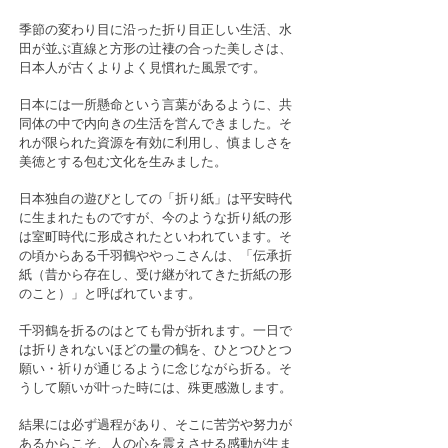
季節の変わり目に沿った折り目正しい生活、水
田が並ぶ直線と方形の辻褄の合った美しさは、
日本人が古くよりよく見慣れた風景です。
日本には一所懸命という言葉があるように、共
同体の中で内向きの生活を営んできました。そ
れが限られた資源を有効に利用し、慎ましさを
美徳とする包む文化を生みました。
日本独自の遊びとしての「折り紙」は平安時代
に生まれたものですが、今のような折り紙の形
は室町時代に形成されたといわれています。そ
の頃からある千羽鶴ややっこさんは、「伝承折
紙（昔から存在し、受け継がれてきた折紙の形
のこと）」と呼ばれています。
千羽鶴を折るのはとても骨が折れます。一日で
は折りきれないほどの量の鶴を、ひとつひとつ
願い・祈りが通じるように念じながら折る。そ
うして願いが叶った時には、殊更感激します。
結果には必ず過程があり、そこに苦労や努力が
あるからこそ、人の心を震えさせる感動が生ま