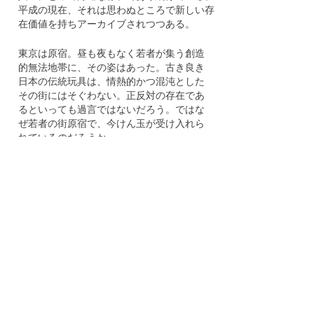
平成の現在、それは思わぬところで新しい存
在価値を持ちアーカイブされつつある。
東京は原宿。昼も夜もなく若者が集う創造
的無法地帯に、その姿はあった。古き良き
日本の伝統玩具は、情熱的かつ混沌とした
その街にはそぐわない。正反対の存在であ
るといっても過言ではないだろう。ではな
ぜ若者の街原宿で、今けん玉が受け入れら
れているのだろうか。
その答えは、ファッションにあった。
ある米国の若者が日本のけん玉を持ち帰
り、ヒップホップ系の音楽に合わせ様々な
技を披露する様子を動画サイトに投稿し、
話題をよんだ。それをきっかけに、ファッ
ション性のある新たなストリートパフォー
マンスとしてけん玉は世界に認知されるよ
うになった。
またそのファッション性に、アパレル業界
からも注目を集めている。あるファッショ