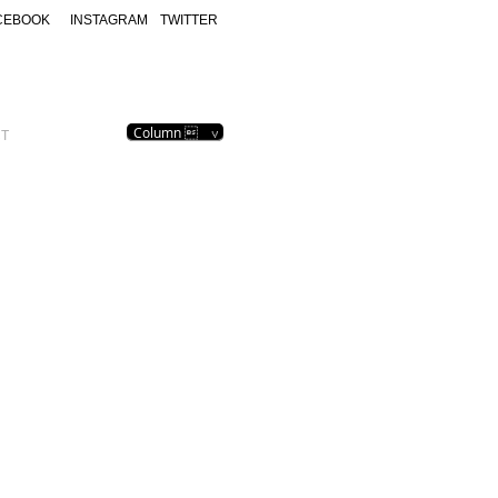
CEBOOK
INSTAGRAM
TWITTER
Column  ∨
T