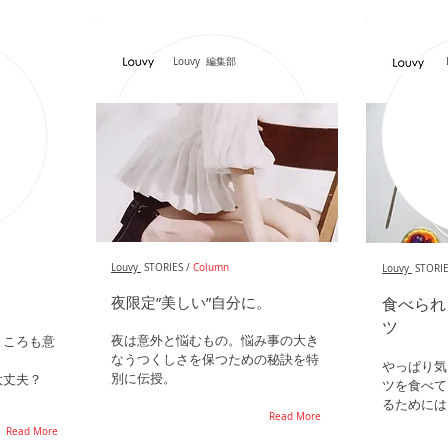
Louvy 編集部
Louvy
STORIES /
Column
Louvy
STORIE
夜限定”美しい”自分に。
食べられ
？
ツ
夜は意外と悩むもの。悩み事の大き
ところも意
なうつくしさを保つための秘訣を特
やっぱり気
別に伝授。
大丈夫？
ツを食べて
るためには.
Read More
Read More