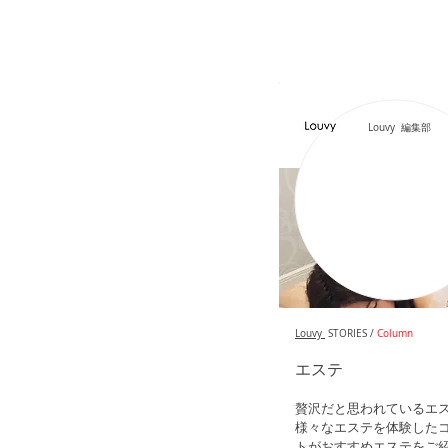
Louvy 編集部
Louvy
STORIES /
Column
エステ
贅沢だと思われているエ
様々なエステを体験した
トがおすすめエステをご