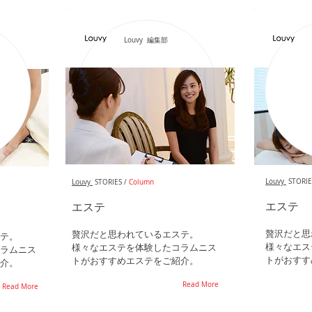
Louvy 編集部
Louvy
STORIE
Louvy
STORIES /
Column
エステ
エステ
贅沢だと思
贅沢だと思われているエステ。
テ。
様々なエス
様々なエステを体験したコラムニス
ラムニス
トがおすす
トがおすすめエステをご紹介。
介。
Read More
Read More