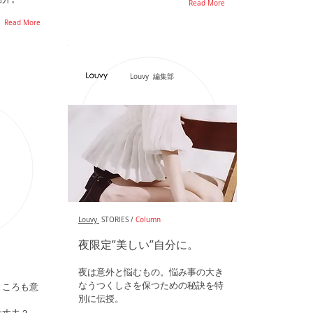
Read More
Read More
Louvy 編集部
Louvy
STORIES /
Column
夜限定”美しい”自分に。
夜は意外と悩むもの。悩み事の大き
？
なうつくしさを保つための秘訣を特
ところも意
別に伝授。