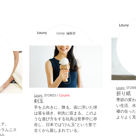
Louvy 編集部
Louvy
STORIE
折り紙
Louvy
STORIES /
Column
季節の変わ
剣玉
い生活、水
手を上向きに、降る。宙に浮いた球
褄の合った
は弧を描き、剣先に収まる。
このよ
よりよく見
うな遊び方をする玩具は世界中に存
ステ。
在し、日本では“けん玉”という形で
コラムニス
古くから親しまれている。
紹介。